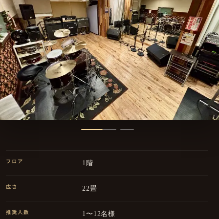
フロア
1階
広さ
22畳
推奨人数
1〜12名様