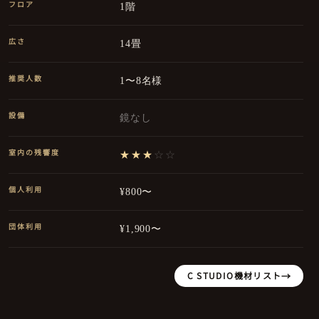
フロア
1階
広さ
14畳
推奨人数
1〜8名様
設備
鏡なし
室内の残響度
★★★
☆☆
個人利用
¥800〜
団体利用
¥1,900〜
C STUDIO
機材リスト