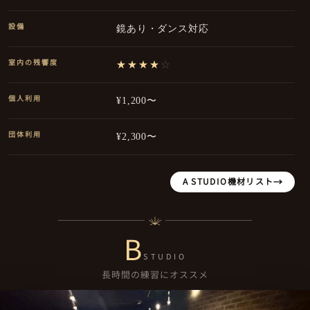
設備
鏡あり・ダンス対応
室内の残響度
★★★★
☆
個人利用
¥1,200〜
団体利用
¥2,300〜
A STUDIO
機材リスト
B
STUDIO
長時間の練習にオススメ