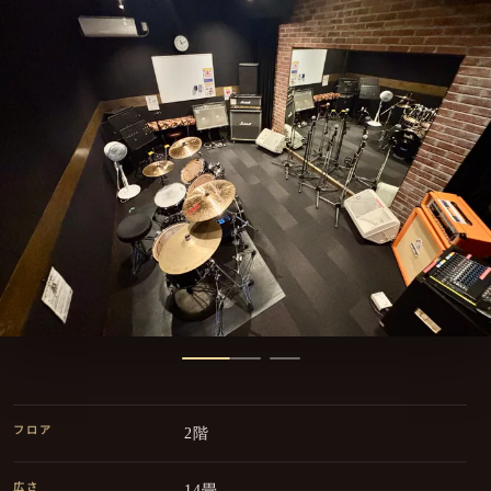
フロア
2階
広さ
14畳